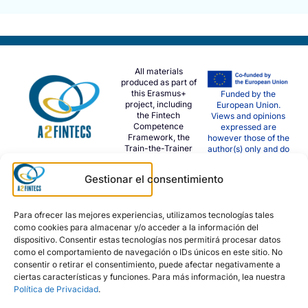
All materials
produced as part of
this Erasmus+
Funded by the
project, including
European Union.
the Fintech
Views and opinions
Competence
expressed are
Framework, the
however those of the
Train-the-Trainer
author(s) only and do
Programme, the
not necessarily
Implementation
reflect those of the
Gestionar el consentimiento
Methodology, and
European Union or
Digital Learning
the European
Platform resources,
Education and
are made available
Para ofrecer las mejores experiencias, utilizamos tecnologías tales
Culture Executive
under the
Creative
Agency (EACEA).
como cookies para almacenar y/o acceder a la información del
Commons
Neither the European
dispositivo. Consentir estas tecnologías nos permitirá procesar datos
International (CC
Union nor EACEA can
como el comportamiento de navegación o IDs únicos en este sitio. No
BY-NC-ND 4.0)
be held responsible
consentir o retirar el consentimiento, puede afectar negativamente a
license.
for them.
ciertas características y funciones. Para más información, lea nuestra
Política de Privacidad
.